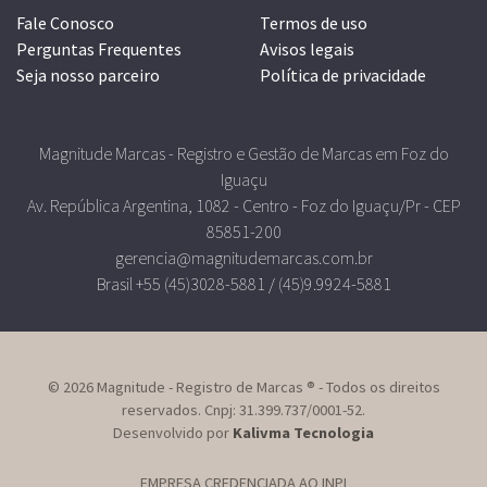
Fale Conosco
Termos de uso
Perguntas Frequentes
Avisos legais
Seja nosso parceiro
Política de privacidade
Magnitude Marcas - Registro e Gestão de Marcas em Foz do
Iguaçu
Av. República Argentina, 1082 - Centro - Foz do Iguaçu/Pr - CEP
85851-200
gerencia@magnitudemarcas.com.br
Brasil +55 (45)3028-5881 / (45)9.9924-5881
© 2026 Magnitude - Registro de Marcas ® - Todos os direitos
reservados. Cnpj: 31.399.737/0001-52.
Desenvolvido por
Kalivma Tecnologia
EMPRESA CREDENCIADA AO INPI