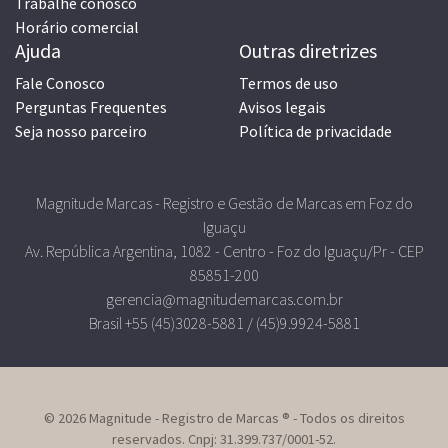
Trabalhe conosco
Horário comercial
Ajuda
Outras diretrizes
Fale Conosco
Termos de uso
Perguntas Frequentes
Avisos legais
Seja nosso parceiro
Política de privacidade
Magnitude Marcas - Registro e Gestão de Marcas em Foz do
Iguaçu
Av. República Argentina, 1082 - Centro - Foz do Iguaçu/Pr - CEP
85851-200
gerencia@magnitudemarcas.com.br
Brasil +55 (45)3028-5881 / (45)9.9924-5881
© 2026 Magnitude - Registro de Marcas ® - Todos os direitos
reservados. Cnpj: 31.399.737/0001-52.