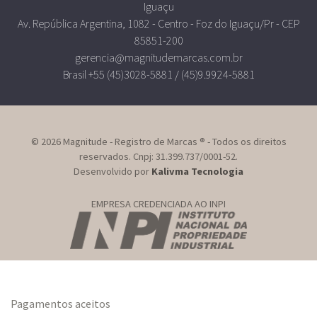
Iguaçu
Av. República Argentina, 1082 - Centro - Foz do Iguaçu/Pr - CEP
85851-200
gerencia@magnitudemarcas.com.br
Brasil +55 (45)3028-5881 / (45)9.9924-5881
© 2026 Magnitude - Registro de Marcas ® - Todos os direitos
reservados. Cnpj: 31.399.737/0001-52.
Desenvolvido por
Kalivma Tecnologia
EMPRESA CREDENCIADA AO INPI
Pagamentos aceitos