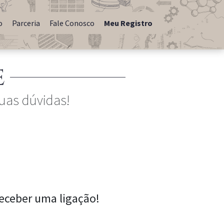
o
Parceria
Fale Conosco
Meu Registro
e
suas dúvidas!
eceber uma ligação!