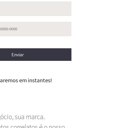
Enviar
aremos em instantes!
ócio, sua marca.
tos correlatos é o nosso