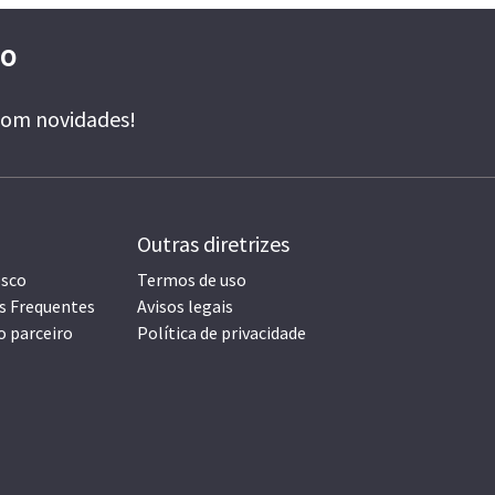
 O
 com novidades!
Outras diretrizes
osco
Termos de uso
s Frequentes
Avisos legais
o parceiro
Política de privacidade