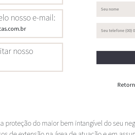
lo nosso e-mail:
as.com.br
itar nosso
Retorn
da proteção do maior bem intangível do seu neg
rsos de extensão na área de atuação e em assun