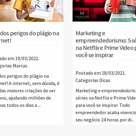
 dos perigos do plágio na
Marketing e
rnet!
empreendedorismo: 5 sé
na Netflix e Prime Video 
você se inspirar
ado em 19/03/2021.
gorias
Marcas
.
Postado em 18/03/2021.
dos perigos do plágio na
Categorias
Dicas
.
net! A internet, sem dúvida, é
as maiores criações do ser
Marketing e empreendedoris
no, ajudando milhões de
séries na Netflix e Prime Vid
as todos os dias a ...
para você se inspirar. Todo
empreendedor acaba vivenci
seu negócio 24 horas por di...